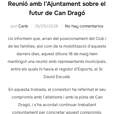
Reunió amb l’Ajuntament sobre el
futur de Can Dragó
Publicado
por
Canb
19/05/2026
No hay comentarios
el
Us informem que, arran del posicionament del Club i
de les famílies, així com de la mobilització d’aquests
darrers dies, aquest dilluns 18 de maig hem
mantingut una reunió amb representants municipals,
entre els quals hi havia el regidor d’Esports, el Sr.
David Escudé.
En aquesta trobada, el consistori ha refermat el seu
compromís amb l’atletisme i amb la pista de Can
Dragó, i s’ha acordat continuar treballant
conjuntament per concretar aquest compromís.