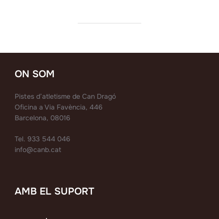
ON SOM
Pistes d’atletisme de Can Dragó
Oficina a Via Favència, 446
Barcelona, 08016
Tel. 933 544 046
info@canb.cat
AMB EL SUPORT