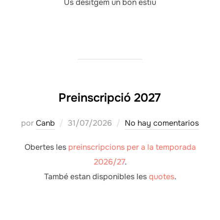
Us desitgem un bon estiu
Preinscripció 2027
Publicado
por
Canb
31/07/2026
No hay comentarios
el
Obertes les
preinscripcions per a la temporada
2026/27
.
També estan disponibles les
quotes
.