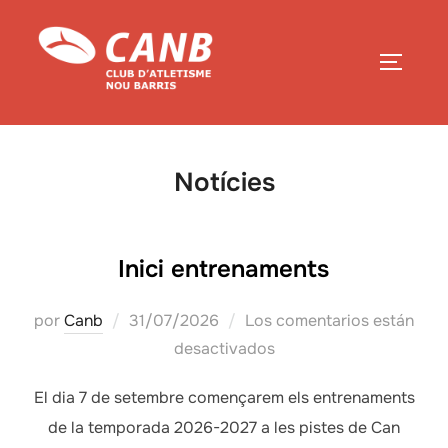
Saltar
al
ALTERN
contenido
Notícies
Inici entrenaments
Publicado
por
Canb
31/07/2026
Los comentarios están
el
desactivados
El dia 7 de setembre començarem els entrenaments
de la temporada 2026-2027 a les pistes de Can