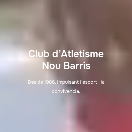
Club d’Atletisme
Nou Barris
Des de 1986, impulsant l’esport i la
convivència.