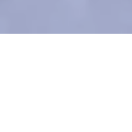
AIXÍ VA PASSAR….
El Club d’Atletisme Nou Barris, ubicat al Parc
esportiu Municipal de Can Dragó, va neixer l’any
1986, va començar i segueix sent una entitat sense
ànim de lucre, lloc d’acolliment, de caràcter obert i
integrador. Sempre a estat un club modest i on ha
prevalgut el benestar i el bon ambient per sobre de
resultats esportius (que també els hi ha hagut)